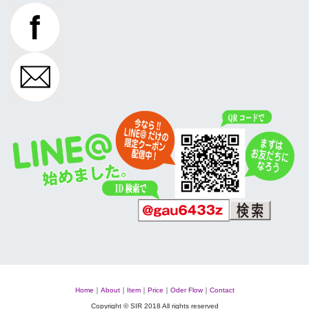
Home
｜
About
｜
Item
｜
Price
｜
Oder Flow
｜
Contact
Copyright © SIR 2018 All rights reserved